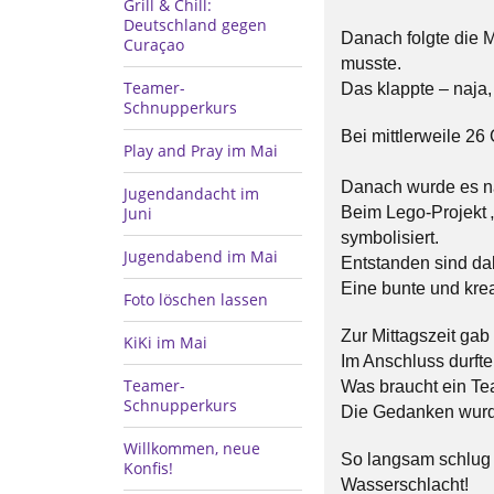
Grill & Chill:
Deutschland gegen
Danach folgte die 
Curaçao
musste.
Teamer-
Das klappte – naja,
Schnupperkurs
Bei mittlerweile 26
Play and Pray im Mai
Danach wurde es n
Jugendandacht im
Juni
Beim Lego-Projekt 
symbolisiert.
Jugendabend im Mai
Entstanden sind dab
Eine bunte und kre
Foto löschen lassen
Zur Mittagszeit gab
KiKi im Mai
Im Anschluss durft
Teamer-
Was braucht ein Te
Schnupperkurs
Die Gedanken wurde
Willkommen, neue
So langsam schlug 
Konfis!
Wasserschlacht!