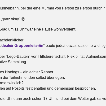
Murmelbahn, bei der eine Murmel von Person zu Person durch 
 „ganz okay" 😄.
 Grad um 11 Uhr war eine Pause wohlverdient.
achdenklicher:
„
Ideale/r Gruppenleiter/in
" baute jede/r etwas, das eine wichti
ei "Lego-Bauten" von Hilfsbereitschaft, Flexibilität, Aufmerks
ative Sammlung.
 es Hotdogs – ein echter Renner.
en die Teilnehmenden selbst überlegen:
amer wirklich?
n auf Post-its festgehalten und gemeinsam besprochen.
die Uhr dann auch schon 17 Uhr, und bei dem Wetter gab es vo