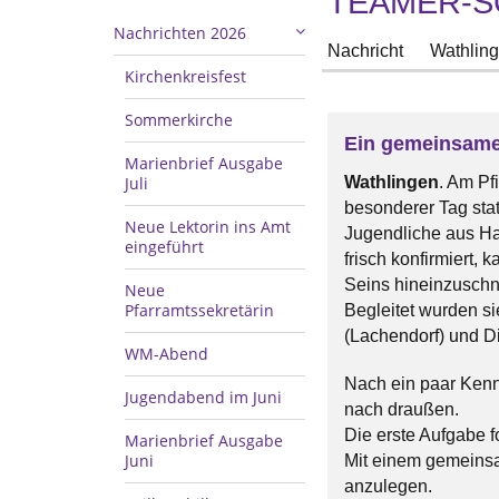
TEAMER-
Nachrichten 2026
Nachricht
Wathlin
Kirchenkreisfest
Sommerkirche
Ein gemeinsame
Marienbrief Ausgabe
Juli
Wathlingen
. Am Pf
besonderer Tag stat
Neue Lektorin ins Amt
Jugendliche aus Ha
eingeführt
frisch konfirmiert
Seins hineinzusch
Neue
Pfarramtssekretärin
Begleitet wurden s
(Lachendorf) und D
WM-Abend
Nach ein paar Kenn
Jugendabend im Juni
nach draußen.
Die erste Aufgabe 
Marienbrief Ausgabe
Juni
Mit einem gemeins
anzulegen.