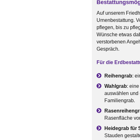
Bestattungsmög
Auf unserem Friedho
Urnenbestattung. Vo
pflegen, bis zu pfl
Wünsche etwas dab
verstorbenen Angeh
Gespräch.
Für die Erdbestat
Reihengrab
: e
Wahlgrab
: eine
auswählen und d
Familiengrab.
Rasenreiheng
Rasenfläche von
Heidegrab für 
Stauden gestalte