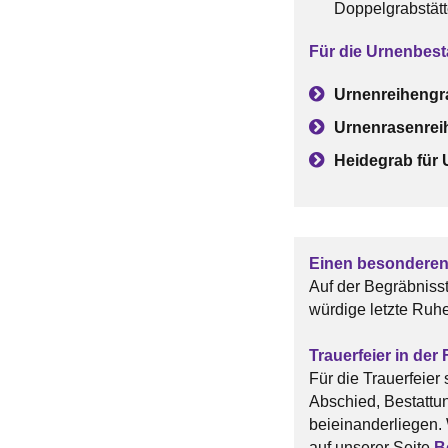
Doppelgrabstätt
Für die Urnenbest
Urnenreihengr
Urnenrasenrei
Heidegrab für
Einen besonderen P
Auf der Begräbnisst
würdige letzte Ruhe
Trauerfeier in der
Für die Trauerfeier
Abschied, Bestatt
beieinanderliegen. 
auf unserer Seite
B