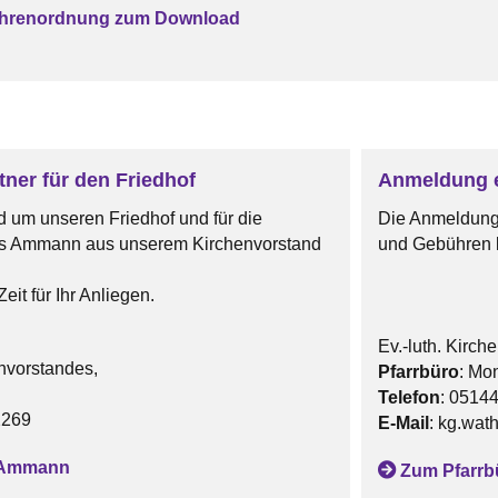
ührenordnung zum Download
tner für den Friedhof
Anmeldung e
d um unseren Friedhof und für die
Die Anmeldung 
ius Ammann aus unserem Kirchenvorstand
und Gebühren k
eit für Ihr Anliegen.
Ev.-luth. Kirc
nvorstandes,
Pfarrbüro
: Mo
Telefon
: 0514
2269
E-Mail
: kg.wat
s Ammann
Zum Pfarrb