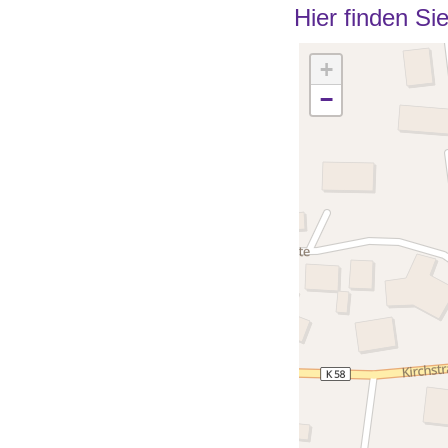
Hier finden Si
+
−