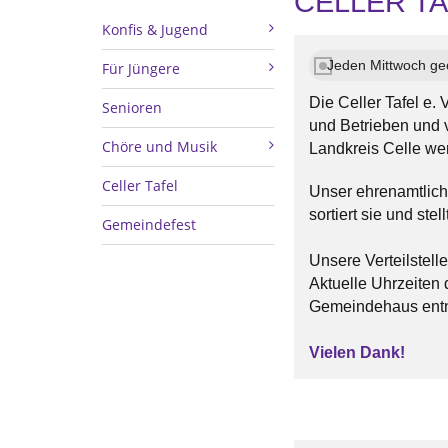
CELLER T
Konfis & Jugend
Jeden Mittwoch geö
Für Jüngere
Die Celler Tafel e
Senioren
und Betrieben und v
Chöre und Musik
Landkreis Celle we
Celler Tafel
Unser ehrenamtlich
sortiert sie und ste
Gemeindefest
Unsere Verteilstell
Aktuelle Uhrzeiten
Gemeindehaus ent
Vielen Dank!