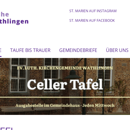
ST. MARIEN AUF INSTAGRAM
ST. MARIEN AUF FACEBOOK
E
TAUFE BIS TRAUER
GEMEINDEBRIEFE
ÜBER UNS